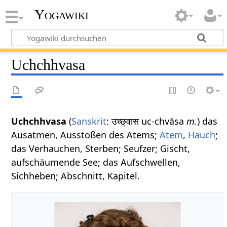
Yogawiki
Uchchhvasa
Uchchhvasa
(
Sanskrit
: उच्छ्वास uc-chvāsa
m.
) das
Ausatmen, Ausstoßen des Atems;
Atem
,
Hauch
;
das Verhauchen, Sterben; Seufzer; Gischt,
aufschäumende See; das Aufschwellen,
Sichheben; Abschnitt, Kapitel.