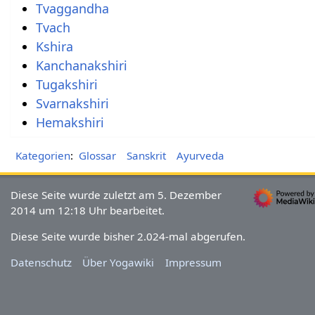
Tvaggandha
Tvach
Kshira
Kanchanakshiri
Tugakshiri
Svarnakshiri
Hemakshiri
Kategorien
:
Glossar
Sanskrit
Ayurveda
Diese Seite wurde zuletzt am 5. Dezember
2014 um 12:18 Uhr bearbeitet.
Diese Seite wurde bisher 2.024-mal abgerufen.
Datenschutz
Über Yogawiki
Impressum