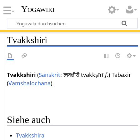
Yogawiki
Tvakkshiri
Tvakkshiri
(
Sanskrit
: त्वक्क्षीरी tvakkṣīrī
f.
) Tabaxir
(
Vamshalochana
).
Siehe auch
Tvakkshira