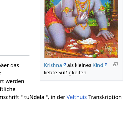
Krishna
als kleines
Kind
päer das
liebte Süßigkeiten
t
ert werden
ftliche
schrift " tuNdela ", in der
Velthuis
Transkription