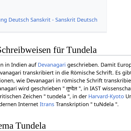
g Deutsch Sanskrit - Sanskrit Deutsch
Schreibweisen für Tundela
n in Indien auf
Devanagari
geschrieben. Damit Euro
anagari transkribiert in die Römische Schrift. Es gib
onen, wie Devanagari in römische Schrift transkribi
agari wird geschrieben " तुण्देल ", in IAST wissenscha
ritischen Zeichen " tuṇdela ", in der
Harvard-Kyoto
Um
odernen Internet
Itrans
Transkription " tuNdela ".
ema Tundela