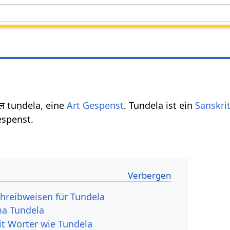
देल tuṇdela, eine
Art
Gespenst
. Tundela ist ein
Sanskri
espenst.
hreibweisen für Tundela
a Tundela
it Wörter wie Tundela