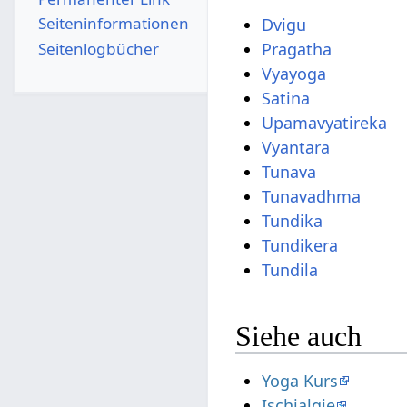
Seiten­­informationen
Dvigu
Seitenlogbücher
Pragatha
Vyayoga
Satina
Upamavyatireka
Vyantara
Tunava
Tunavadhma
Tundika
Tundikera
Tundila
Siehe auch
Yoga Kurs
Ischialgie