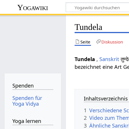
Yogawiki
Tundela
Seite
Diskussion
Tundela
,
Sanskrit
तुण्
bezeichnet eine Art G
Spenden
Spenden für
Inhaltsverzeichnis
Yoga Vidya
1
Verschiedene Sc
2
Video zum Them
Yoga lernen
3
Ähnliche Sanskr