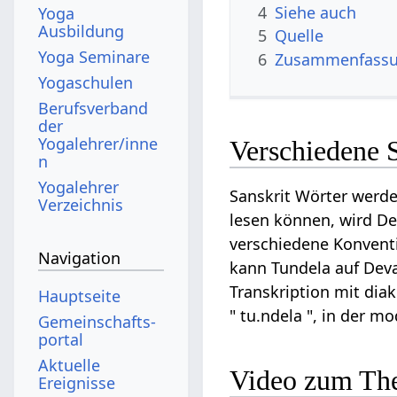
4
Siehe auch
Yoga
Ausbildung
5
Quelle
Yoga Seminare
6
Zusammenfassun
Yogaschulen
Berufsverband
der
Yogalehrer/inne
Verschiedene 
n
Yogalehrer
Sanskrit Wörter werde
Verzeichnis
lesen können, wird Dev
verschiedene Konventi
Navigation
kann Tundela auf Devan
Transkription mit diak
Hauptseite
" tu.ndela ", in der m
Gemeinschafts­
portal
Aktuelle
Video zum Th
Ereignisse