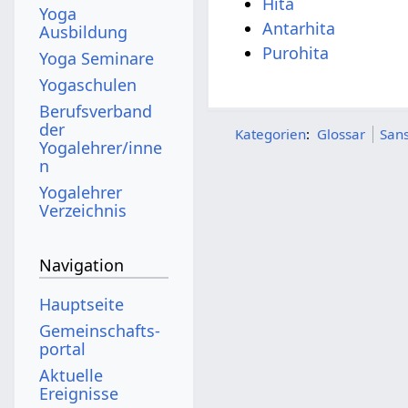
Hita
Yoga
Antarhita
Ausbildung
Purohita
Yoga Seminare
Yogaschulen
Berufsverband
der
Kategorien
:
Glossar
Sans
Yogalehrer/inne
n
Yogalehrer
Verzeichnis
Navigation
Hauptseite
Gemeinschafts­
portal
Aktuelle
Ereignisse