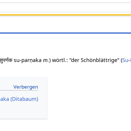
 सुपर्णक su-parṇaka
m.
) wörtl.: "der Schönblättrige" (
Su
-
naka (Ditabaum)