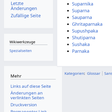
Letzte
Suparnika
Änderungen
Suparna
Zufällige Seite
Sauparna
Ghritaparnaka
Supushpaka
Shutiparna
Wikiwerkzeuge
Sushaka
Parnaka
Spezialseiten
Kategorien
:
Glossar
Sans
Mehr
Links auf diese Seite
Änderungen an
verlinkten Seiten
Druckversion
Permanenter Link