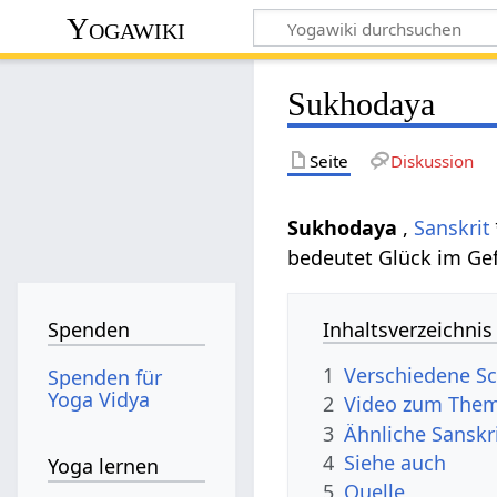
Yogawiki
Sukhodaya
Seite
Diskussion
Sukhodaya
,
Sanskrit
bedeutet Glück im Gef
Inhaltsverzeichnis
Spenden
1
Verschiedene S
Spenden für
Yoga Vidya
2
Video zum The
3
Ähnliche Sanskr
4
Siehe auch
Yoga lernen
5
Quelle