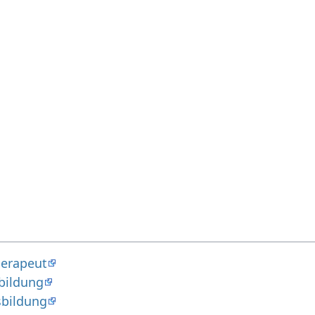
herapeut
bildung
sbildung