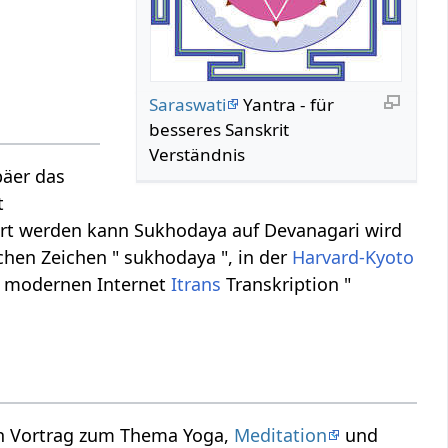
Saraswati
Yantra - für
besseres Sanskrit
Verständnis
päer das
t
iert werden kann Sukhodaya auf Devanagari wird
schen Zeichen " sukhodaya ", in der
Harvard-Kyoto
er modernen Internet
Itrans
Transkription "
ein Vortrag zum Thema Yoga,
Meditation
und