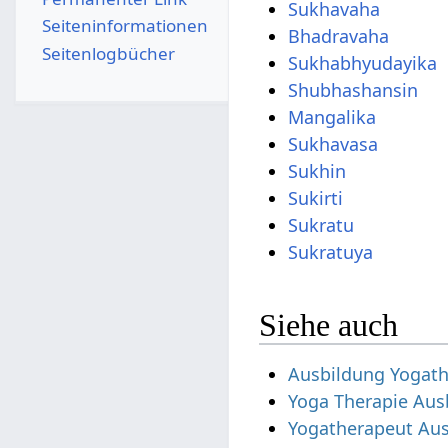
Sukhavaha
Seiten­­informationen
Bhadravaha
Seitenlogbücher
Sukhabhyudayika
Shubhashansin
Mangalika
Sukhavasa
Sukhin
Sukirti
Sukratu
Sukratuya
Siehe auch
Ausbildung Yogat
Yoga Therapie Aus
Yogatherapeut Au