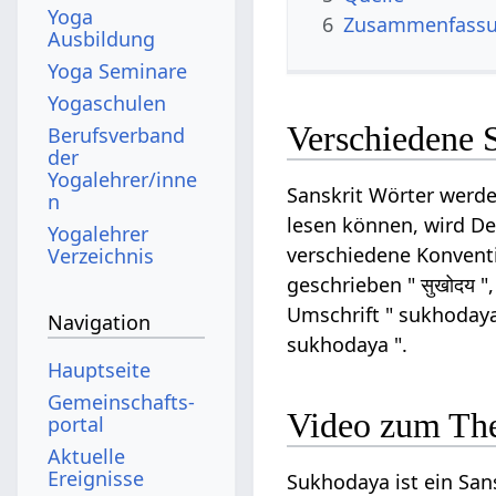
Yoga
6
Zusammenfassun
Ausbildung
Yoga Seminare
Yogaschulen
Verschiedene 
Berufsverband
der
Yogalehrer/inne
Sanskrit Wörter werde
n
lesen können, wird Dev
Yogalehrer
verschiedene Konventi
Verzeichnis
geschrieben " सुखोदय "
Umschrift " sukhodaya
Navigation
sukhodaya ".
Hauptseite
Gemeinschafts­
Video zum Th
portal
Aktuelle
Ereignisse
Sukhodaya ist ein Sans