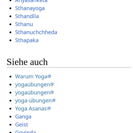
Anyasanketa
Sthanayoga
Sthandila
Sthanu
Sthanuchchheda
Sthapaka
Siehe auch
Warum Yoga
yogaübungen
yogaübungen
yoga-übungen
Yoga Asanas
Ganga
Geist
Govinda