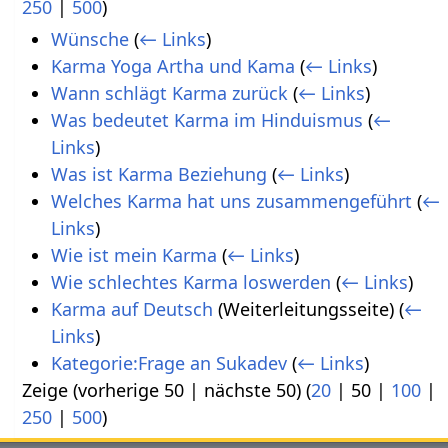
250
|
500
)
Wünsche
(
← Links
)
Karma Yoga Artha und Kama
(
← Links
)
Wann schlägt Karma zurück
(
← Links
)
Was bedeutet Karma im Hinduismus
(
←
Links
)
Was ist Karma Beziehung
(
← Links
)
Welches Karma hat uns zusammengeführt
(
←
Links
)
Wie ist mein Karma
(
← Links
)
Wie schlechtes Karma loswerden
(
← Links
)
Karma auf Deutsch
(Weiterleitungsseite)
(
←
Links
)
Kategorie:Frage an Sukadev
(
← Links
)
Zeige (
vorherige 50
|
nächste 50
) (
20
|
50
|
100
|
250
|
500
)