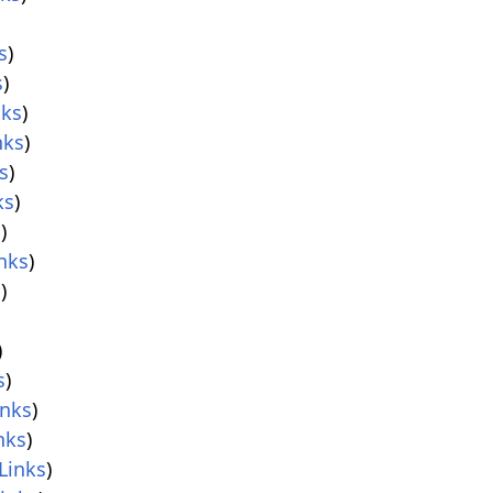
s
)
s
)
nks
)
nks
)
s
)
ks
)
s
)
nks
)
s
)
)
)
s
)
inks
)
nks
)
Links
)