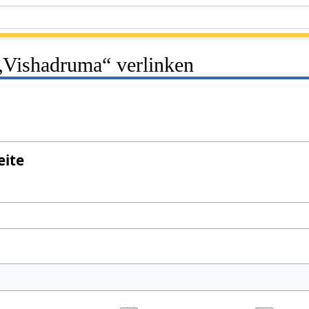
 „Vishadruma“ verlinken
eite