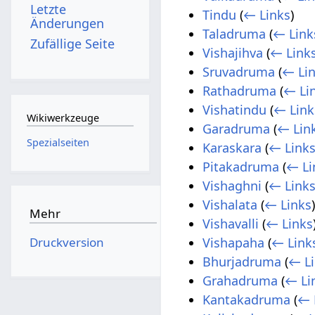
Letzte
Tindu
(
← Links
)
Änderungen
Taladruma
(
← Link
Zufällige Seite
Vishajihva
(
← Link
Sruvadruma
(
← Li
Rathadruma
(
← Li
Vishatindu
(
← Link
Wikiwerkzeuge
Garadruma
(
← Lin
Spezialseiten
Karaskara
(
← Link
Pitakadruma
(
← Li
Vishaghni
(
← Link
Vishalata
(
← Links
Mehr
Vishavalli
(
← Links
Druckversion
Vishapaha
(
← Link
Bhurjadruma
(
← L
Grahadruma
(
← Li
Kantakadruma
(
← 