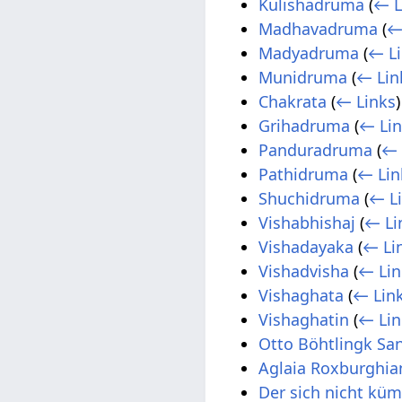
Kulishadruma
(
← L
Madhavadruma
(
←
Madyadruma
(
← L
Munidruma
(
← Lin
Chakrata
(
← Links
)
Grihadruma
(
← Li
Panduradruma
(
← 
Pathidruma
(
← Lin
Shuchidruma
(
← L
Vishabhishaj
(
← Li
Vishadayaka
(
← Li
Vishadvisha
(
← Lin
Vishaghata
(
← Lin
Vishaghatin
(
← Lin
Otto Böhtlingk San
Aglaia Roxburghia
Der sich nicht kü