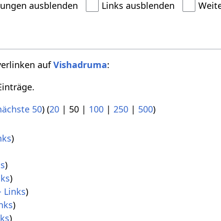
dungen ausblenden
Links ausblenden
Weit
verlinken auf
Vishadruma
:
inträge.
nächste 50
) (
20
|
50
|
100
|
250
|
500
)
nks
)
ks
)
nks
)
 Links
)
nks
)
nks
)