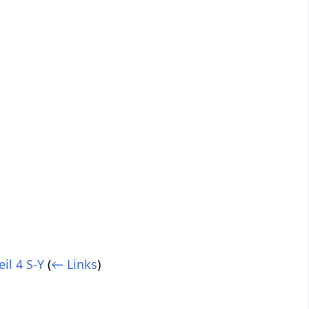
il 4 S-Y
(
← Links
)