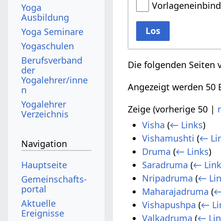
Vorlageneinbin
Yoga
Ausbildung
Los
Yoga Seminare
Yogaschulen
Berufsverband
Die folgenden Seiten 
der
Yogalehrer/inne
Angezeigt werden 50 E
n
Yogalehrer
Zeige (
vorherige 50
|
Verzeichnis
Visha
(
← Links
)
Vishamushti
(
← Li
Navigation
Druma
(
← Links
)
Hauptseite
Saradruma
(
← Lin
Nripadruma
(
← Li
Gemeinschafts­
portal
Maharajadruma
(
←
Aktuelle
Vishapushpa
(
← Li
Ereignisse
Valkadruma
(
← Li