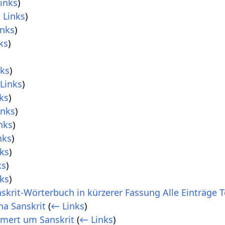
inks
)
 Links
)
inks
)
ks
)
nks
)
Links
)
ks
)
inks
)
nks
)
nks
)
ks
)
ks
)
ks
)
skrit-Wörterbuch in kürzerer Fassung Alle Einträge Te
na Sanskrit
(
← Links
)
mmert um Sanskrit
(
← Links
)