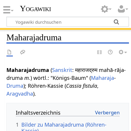
Yogawiki
Maharajadruma
Maharajadruma
(
Sanskrit
: महाराजद्रुम mahā-rāja-
druma
m.
) wörtl.: "Königs-Baum" (
Maharaja
-
Druma
); Röhren-Kassie (
Cassia fistula
,
Aragvadha
).
Inhaltsverzeichnis
1
Bilder zu Maharajadruma (Röhren-
Kassie)