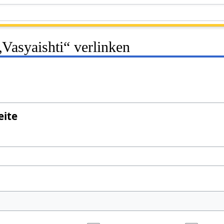
 „Vasyaishti“ verlinken
eite