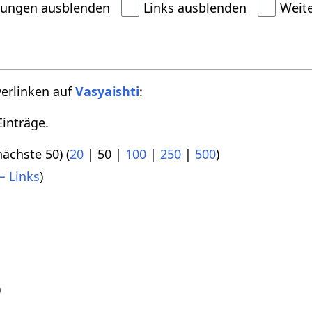
dungen ausblenden
Links ausblenden
Weit
verlinken auf
Vasyaishti
:
inträge.
nächste 50
) (
20
|
50
|
100
|
250
|
500
)
 Links
)
)
)