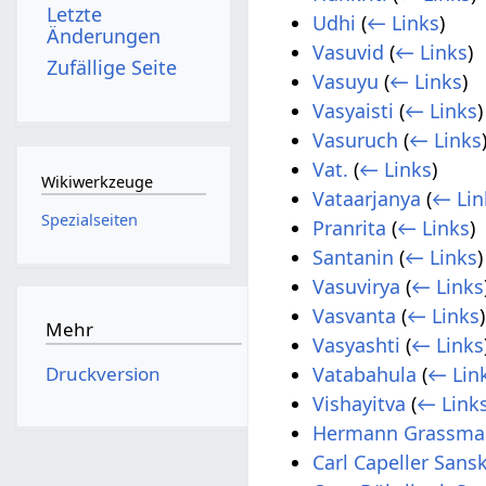
Letzte
Udhi
(
← Links
)
Änderungen
Vasuvid
(
← Links
)
Zufällige Seite
Vasuyu
(
← Links
)
Vasyaisti
(
← Links
)
Vasuruch
(
← Links
Vat.
(
← Links
)
Wikiwerkzeuge
Vataarjanya
(
← Lin
Spezialseiten
Pranrita
(
← Links
)
Santanin
(
← Links
)
Vasuvirya
(
← Links
Vasvanta
(
← Links
)
Mehr
Vasyashti
(
← Links
Druckversion
Vatabahula
(
← Lin
Vishayitva
(
← Link
Hermann Grassman
Carl Capeller Sansk