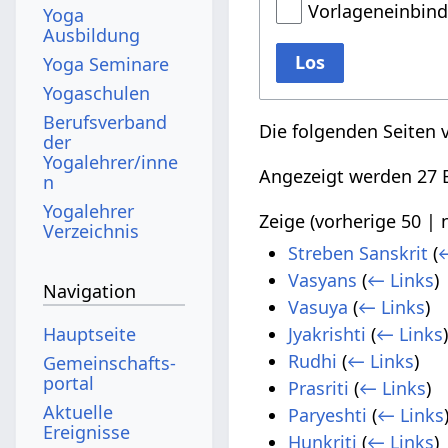
Vorlageneinbin
Yoga
Ausbildung
Los
Yoga Seminare
Yogaschulen
Berufsverband
Die folgenden Seiten 
der
Yogalehrer/inne
Angezeigt werden 27 E
n
Yogalehrer
Zeige (
vorherige 50
|
Verzeichnis
Streben Sanskrit
(
←
Vasyans
(
← Links
)
Navigation
Vasuya
(
← Links
)
Hauptseite
Jyakrishti
(
← Links
Rudhi
(
← Links
)
Gemeinschafts­
portal
Prasriti
(
← Links
)
Aktuelle
Paryeshti
(
← Links
Ereignisse
Hunkriti
(
← Links
)