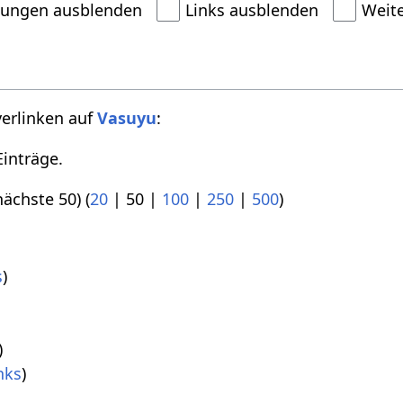
dungen ausblenden
Links ausblenden
Weit
verlinken auf
Vasuyu
:
inträge.
nächste 50
) (
20
|
50
|
100
|
250
|
500
)
s
)
)
)
nks
)