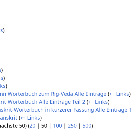
ks
)
s
)
ks
)
nks
)
n Wörterbuch zum Rig-Veda Alle Einträge
(
← Links
)
rit Wörterbuch Alle Einträge Teil 2
(
← Links
)
skrit-Wörterbuch in kürzerer Fassung Alle Einträge Te
anskrit
(
← Links
)
nächste 50
) (
20
|
50
|
100
|
250
|
500
)