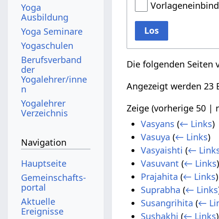
Vorlageneinbin
Yoga
Ausbildung
Los
Yoga Seminare
Yogaschulen
Berufsverband
Die folgenden Seiten 
der
Yogalehrer/inne
Angezeigt werden 23 E
n
Yogalehrer
Zeige (
vorherige 50
|
Verzeichnis
Vasyans
(
← Links
)
Vasuya
(
← Links
)
Navigation
Vasyaishti
(
← Link
Hauptseite
Vasuvant
(
← Links
Prajahita
(
← Links
)
Gemeinschafts­
portal
Suprabha
(
← Links
Aktuelle
Susangrihita
(
← Li
Ereignisse
Sushakhi
(
← Links
)