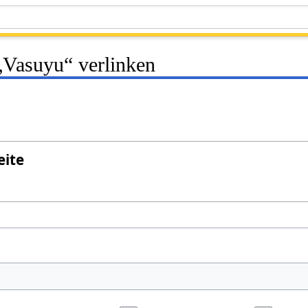
 „Vasuyu“ verlinken
eite