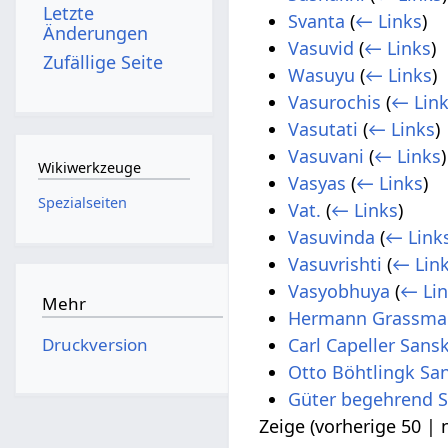
Letzte
Svanta
(
← Links
)
Änderungen
Vasuvid
(
← Links
)
Zufällige Seite
Wasuyu
(
← Links
)
Vasurochis
(
← Lin
Vasutati
(
← Links
)
Vasuvani
(
← Links
)
Wikiwerkzeuge
Vasyas
(
← Links
)
Spezialseiten
Vat.
(
← Links
)
Vasuvinda
(
← Link
Vasuvrishti
(
← Lin
Vasyobhuya
(
← Li
Mehr
Hermann Grassman
Druckversion
Carl Capeller Sansk
Otto Böhtlingk San
Güter begehrend S
Zeige (
vorherige 50
|