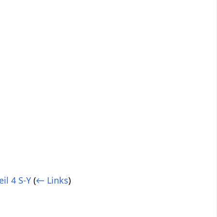
il 4 S-Y
(
← Links
)