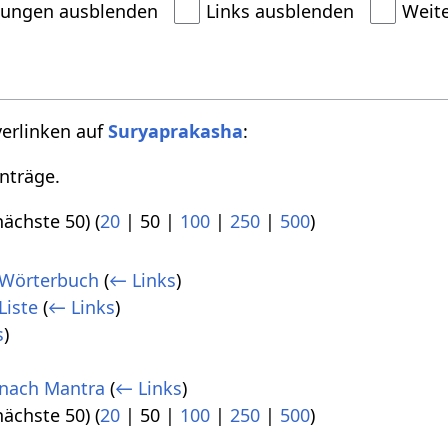
dungen ausblenden
Links ausblenden
Weit
verlinken auf
Suryaprakasha
:
nträge.
nächste 50
) (
20
|
50
|
100
|
250
|
500
)
 Wörterbuch
(
← Links
)
Liste
(
← Links
)
s
)
 nach Mantra
(
← Links
)
nächste 50
) (
20
|
50
|
100
|
250
|
500
)