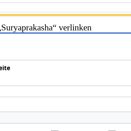
 „Suryaprakasha“ verlinken
eite