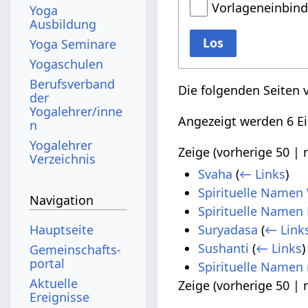
Vorlageneinbin
Yoga
Ausbildung
Los
Yoga Seminare
Yogaschulen
Berufsverband
Die folgenden Seiten 
der
Yogalehrer/inne
Angezeigt werden 6 Ei
n
Yogalehrer
Zeige (
vorherige 50
|
Verzeichnis
Svaha
(
← Links
)
Spirituelle Namen
Navigation
Spirituelle Namen 
Hauptseite
Suryadasa
(
← Link
Sushanti
(
← Links
)
Gemeinschafts­
portal
Spirituelle Namen
Aktuelle
Zeige (
vorherige 50
|
Ereignisse