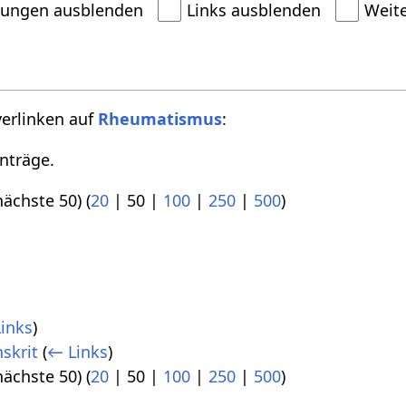
dungen ausblenden
Links ausblenden
Weit
verlinken auf
Rheumatismus
:
nträge.
nächste 50
) (
20
|
50
|
100
|
250
|
500
)
inks
)
skrit
(
← Links
)
nächste 50
) (
20
|
50
|
100
|
250
|
500
)