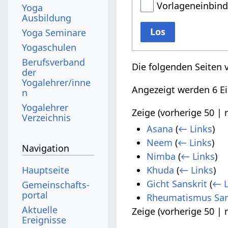
Vorlageneinbin
Yoga
Ausbildung
Los
Yoga Seminare
Yogaschulen
Berufsverband
Die folgenden Seiten 
der
Yogalehrer/inne
Angezeigt werden 6 Ei
n
Yogalehrer
Zeige (
vorherige 50
|
Verzeichnis
Asana
(
← Links
)
Neem
(
← Links
)
Navigation
Nimba
(
← Links
)
Hauptseite
Khuda
(
← Links
)
Gicht Sanskrit
(
← L
Gemeinschafts­
portal
Rheumatismus San
Aktuelle
Zeige (
vorherige 50
|
Ereignisse