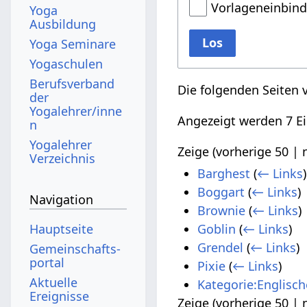
Vorlageneinbin
Yoga
Ausbildung
Los
Yoga Seminare
Yogaschulen
Berufsverband
Die folgenden Seiten 
der
Yogalehrer/inne
Angezeigt werden 7 Ei
n
Yogalehrer
Zeige (
vorherige 50
|
Verzeichnis
Barghest
(
← Links
)
Boggart
(
← Links
)
Navigation
Brownie
(
← Links
)
Hauptseite
Goblin
(
← Links
)
Grendel
(
← Links
)
Gemeinschafts­
portal
Pixie
(
← Links
)
Aktuelle
Kategorie:Englisc
Ereignisse
Zeige (
vorherige 50
|