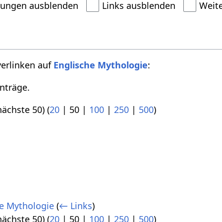
dungen ausblenden
Links ausblenden
Weit
verlinken auf
Englische Mythologie
:
nträge.
nächste 50
) (
20
|
50
|
100
|
250
|
500
)
he Mythologie
(
← Links
)
nächste 50
) (
20
|
50
|
100
|
250
|
500
)