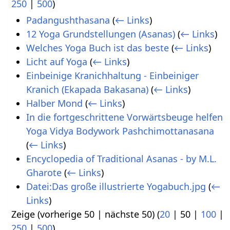
250
|
500
)
Padangushthasana
(
← Links
)
12 Yoga Grundstellungen (Asanas)
(
← Links
)
Welches Yoga Buch ist das beste
(
← Links
)
Licht auf Yoga
(
← Links
)
Einbeinige Kranichhaltung - Einbeiniger
Kranich (Ekapada Bakasana)
(
← Links
)
Halber Mond
(
← Links
)
In die fortgeschrittene Vorwärtsbeuge helfen
Yoga Vidya Bodywork Pashchimottanasana
(
← Links
)
Encyclopedia of Traditional Asanas - by M.L.
Gharote
(
← Links
)
Datei:Das große illustrierte Yogabuch.jpg
(
←
Links
)
Zeige (
vorherige 50
|
nächste 50
) (
20
|
50
|
100
|
250
|
500
)