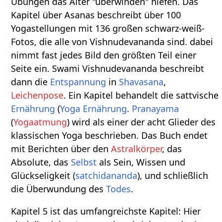
Übungen das Alter "überwinden" hlefen. Das
Kapitel über Asanas beschreibt über 100
Yogastellungen mit 136 großen schwarz-weiß-
Fotos, die alle von Vishnudevananda sind. dabei
nimmt fast jedes Bild den größten Teil einer
Seite ein. Swami Vishnudevananda beschreibt
dann die
Entspannung
in
Shavasana
,
Leichenpose
. Ein Kapitel behandelt die sattvische
Ernährung
(
Yoga Ernährung
.
Pranayama
(
Yogaatmung
) wird als einer der acht Glieder des
klassischen Yoga beschrieben. Das Buch endet
mit Berichten über den
Astralkörper
, das
Absolute, das
Selbst
als Sein, Wissen und
Glückseligkeit (
satchidananda
), und schließlich
die Überwundung des
Todes
.
Kapitel 5 ist das umfangreichste Kapitel: Hier