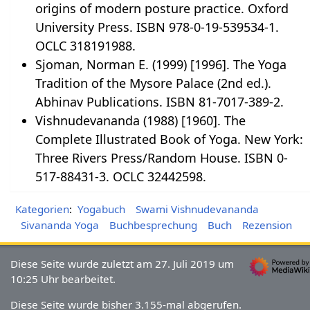
origins of modern posture practice. Oxford
University Press. ISBN 978-0-19-539534-1.
OCLC 318191988.
Sjoman, Norman E. (1999) [1996]. The Yoga
Tradition of the Mysore Palace (2nd ed.).
Abhinav Publications. ISBN 81-7017-389-2.
Vishnudevananda (1988) [1960]. The
Complete Illustrated Book of Yoga. New York:
Three Rivers Press/Random House. ISBN 0-
517-88431-3. OCLC 32442598.
Kategorien
:
Yogabuch
Swami Vishnudevananda
Sivananda Yoga
Buchbesprechung
Buch
Rezension
Diese Seite wurde zuletzt am 27. Juli 2019 um
10:25 Uhr bearbeitet.
Diese Seite wurde bisher 3.155-mal abgerufen.