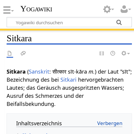
Yogawiki
Sitkara
Sitkara
(
Sanskrit
: सीत्कार sīt-kāra
m.
) der Laut "sīt";
Bezeichnung des bei
Sitkari
hervorgebrachten
Lautes; das Geräusch ausgespritzten Wassers;
Ausruf des Schmerzes und der
Beifallsbekundung.
Inhaltsverzeichnis