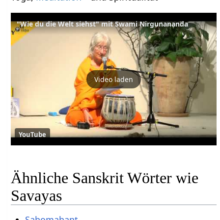
"Wie du die Welt siehst" mit Swami Nirgunananda
Video laden
YouTube
Ähnliche Sanskrit Wörter wie
Savayas
Sahomahant