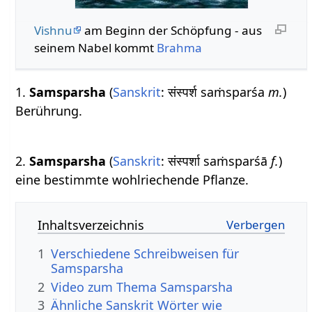
Vishnu
am Beginn der Schöpfung - aus
seinem Nabel kommt
Brahma
1.
Samsparsha
(
Sanskrit
: संस्पर्श saṁsparśa
m.
)
Berührung.
2.
Samsparsha
(
Sanskrit
: संस्पर्शा saṁsparśā
f.
)
eine bestimmte wohlriechende Pflanze.
Inhaltsverzeichnis
1
Verschiedene Schreibweisen für
Samsparsha
2
Video zum Thema Samsparsha
3
Ähnliche Sanskrit Wörter wie