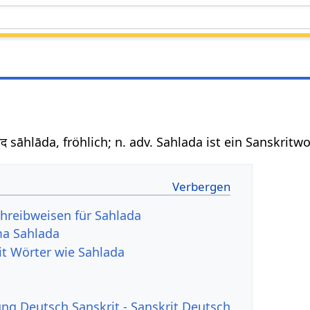
लाद sāhlāda, fröhlich; n. adv. Sahlada ist ein Sanskritw
hreibweisen für Sahlada
a Sahlada
it Wörter wie Sahlada
g Deutsch Sanskrit - Sanskrit Deutsch