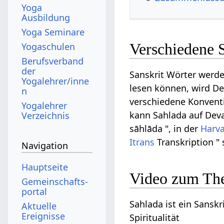
Yoga
Ausbildung
Yoga Seminare
Verschiedene 
Yogaschulen
Berufsverband
der
Sanskrit Wörter werde
Yogalehrer/inne
lesen können, wird Dev
n
verschiedene Konventi
Yogalehrer
kann Sahlada auf Devan
Verzeichnis
sāhlāda ", in der
Harv
Itrans
Transkription " 
Navigation
Hauptseite
Video zum Th
Gemeinschafts­
portal
Sahlada ist ein Sanskr
Aktuelle
Ereignisse
Spiritualität