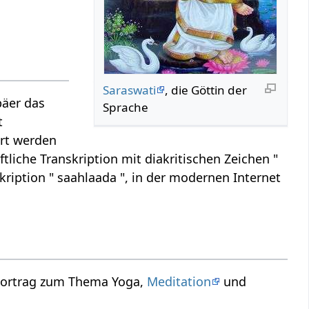
Saraswati
, die Göttin der
päer das
Sprache
t
ert werden
ftliche Transkription mit diakritischen Zeichen "
kription " saahlaada ", in der modernen Internet
 Vortrag zum Thema Yoga,
Meditation
und