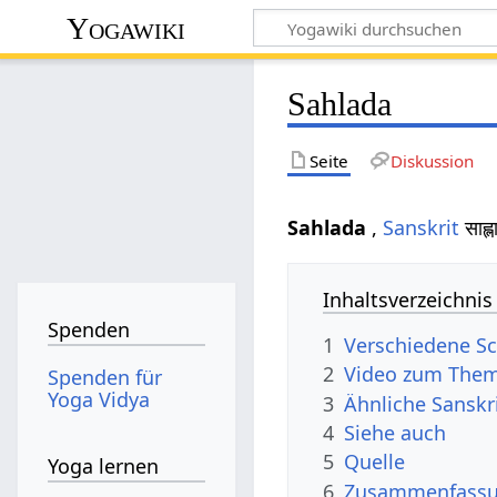
Yogawiki
Sahlada
Seite
Diskussion
Sahlada
,
Sanskrit
साह्
Inhaltsverzeichnis
Spenden
1
Verschiedene Sc
2
Video zum Them
Spenden für
Yoga Vidya
3
Ähnliche Sanskr
4
Siehe auch
5
Quelle
Yoga lernen
6
Zusammenfassun