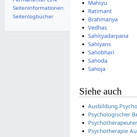
Mahiyu
Seiten­­informationen
Ratimant
Seitenlogbücher
Brahmanya
Vedhas
Sahityadarpana
Sahiyans
Sahobhari
Sahoda
Sahoja
Siehe auch
Ausbildung Psycho
Psychologischer B
Psychotherapeute
Psychotherapie Au