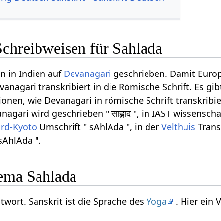
Schreibweisen für Sahlada
n in Indien auf
Devanagari
geschrieben. Damit Euro
anagari transkribiert in die Römische Schrift. Es gib
onen, wie Devanagari in römische Schrift transkribi
agari wird geschrieben " साह्लाद ", in IAST wissenscha
ard-Kyoto
Umschrift " sAhlAda ", in der
Velthuis
Trans
sAhlAda ".
ema Sahlada
itwort. Sanskrit ist die Sprache des
Yoga
. Hier ein