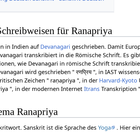
Schreibweisen für Ranapriya
n in Indien auf
Devanagari
geschrieben. Damit Euro
anagari transkribiert in die Römische Schrift. Es gib
onen, wie Devanagari in römische Schrift transkribi
anagari wird geschrieben " रणप्रिय ", in IAST wissens
ritischen Zeichen " raṇapriya ", in der
Harvard-Kyoto
U
riya ", in der modernen Internet
Itrans
Transkription "
ema Ranapriya
kritwort. Sanskrit ist die Sprache des
Yoga
. Hier e