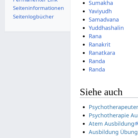
Sumakha
Seiten­­informationen
Yaviyudh
Seitenlogbücher
Samadvana
Yuddhashalin
Rana
Ranakrit
Ranatkara
Randa
Randa
Siehe auch
Psychotherapeute
Psychotherapie Au
Atem Ausbildung
Ausbildung Übungs