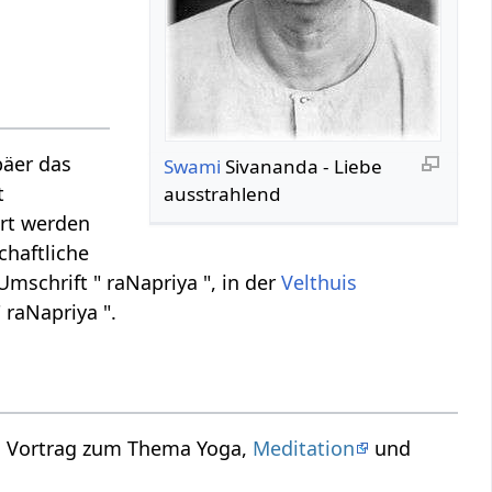
päer das
Swami
Sivananda - Liebe
t
ausstrahlend
ert werden
chaftliche
mschrift " raNapriya ", in der
Velthuis
 raNapriya ".
in Vortrag zum Thema Yoga,
Meditation
und