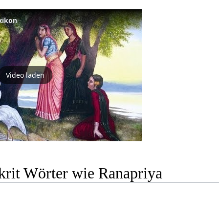
xikon
Video laden
krit Wörter wie Ranapriya