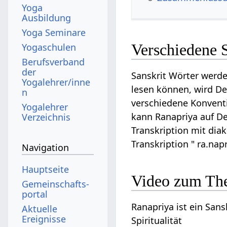
Yoga
Ausbildung
Yoga Seminare
Verschiedene 
Yogaschulen
Berufsverband
der
Sanskrit Wörter werde
Yogalehrer/inne
lesen können, wird Dev
n
verschiedene Konventi
Yogalehrer
kann Ranapriya auf Dev
Verzeichnis
Transkription mit diak
Transkription " ra.nap
Navigation
Hauptseite
Video zum Th
Gemeinschafts­
portal
Ranapriya ist ein Sans
Aktuelle
Ereignisse
Spiritualität