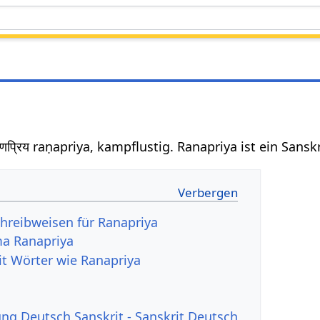
णप्रिय raṇapriya, kampflustig. Ranapriya ist ein Sans
hreibweisen für Ranapriya
a Ranapriya
it Wörter wie Ranapriya
g Deutsch Sanskrit - Sanskrit Deutsch