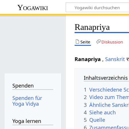
Yogawiki
Ranapriya
Seite
Diskussion
Ranapriya
,
Sanskrit
र
Inhaltsverzeichnis
Spenden
1
Verschiedene Sc
2
Video zum Them
Spenden für
Yoga Vidya
3
Ähnliche Sanskr
4
Siehe auch
5
Quelle
Yoga lernen
6
Zusammenfassun