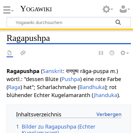
Yogawiki
Ragapushpa
Ragapushpa
(
Sanskrit
: रागपुष्प rāga-puṣpa
m.
)
wörtl.: "dessen Blüte (
Pushpa
) eine rote Farbe
(
Raga
) hat"; Scharlachmalve (
Bandhuka
); rot
blühender Echter Kugelamaranth (
Jhanduka
).
Inhaltsverzeichnis
1
Bilder zu Ragapushpa (Echter
Kugelamarant)