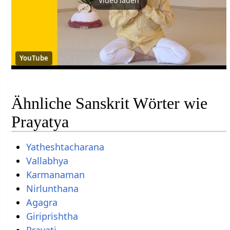
Video laden
YouTube
Ähnliche Sanskrit Wörter wie
Prayatya
Yatheshtacharana
Vallabhya
Karmanaman
Nirlunthana
Agagra
Giriprishtha