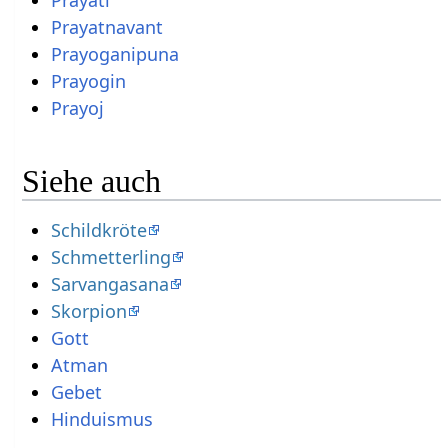
Prayati
Prayatnavant
Prayoganipuna
Prayogin
Prayoj
Siehe auch
Schildkröte
Schmetterling
Sarvangasana
Skorpion
Gott
Atman
Gebet
Hinduismus