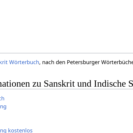
krit Wörterbuch
, nach den Petersburger Wörterbücher
ationen zu Sanskrit und Indische 
ch
ung
ung kostenlos