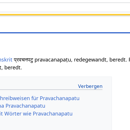
nskrit
प्रवचनपटु pravacanapaṭu, redegewandt, beredt. 
, beredt.
hreibweisen für Pravachanapatu
a Pravachanapatu
it Wörter wie Pravachanapatu