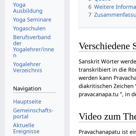
Yoga
6
Weitere Informa
Ausbildung
7
Zusammenfassun
Yoga Seminare
Yogaschulen
Berufsverband
der
Verschiedene 
Yogalehrer/inne
n
Sanskrit Wörter werde
Yogalehrer
transkribiert in die R
Verzeichnis
werden kann Pravachan
diakritischen Zeichen 
Navigation
pravacanapa.tu ", in 
Hauptseite
Gemeinschafts­
Video zum Th
portal
Aktuelle
Ereignisse
Pravachanapatu ist ein