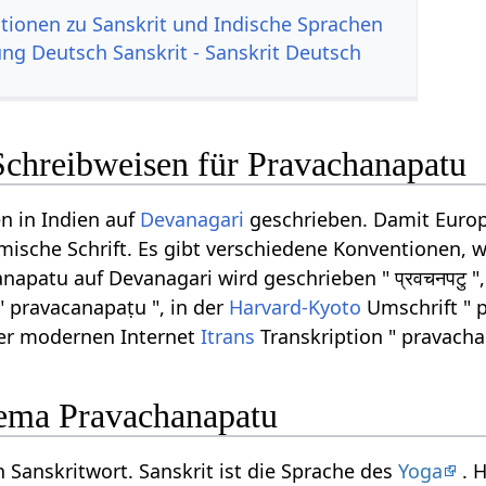
tionen zu Sanskrit und Indische Sprachen
g Deutsch Sanskrit - Sanskrit Deutsch
Schreibweisen für Pravachanapatu
n in Indien auf
Devanagari
geschrieben. Damit Europ
ömische Schrift. Es gibt verschiedene Konventionen, w
apatu auf Devanagari wird geschrieben " प्रवचनपटु ",
" pravacanapaṭu ", in der
Harvard-Kyoto
Umschrift " 
der modernen Internet
Itrans
Transkription " pravacha
ema Pravachanapatu
 Sanskritwort. Sanskrit ist die Sprache des
Yoga
. 