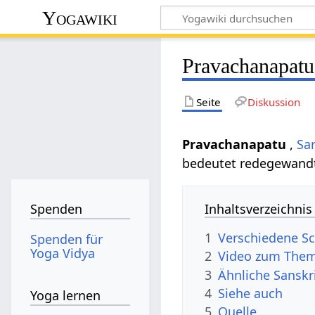
Yogawiki
Pravachanapatu
Seite
Diskussion
Pravachanapatu
,
Sa
bedeutet redegewandt
Inhaltsverzeichnis
Spenden
1
Verschiedene Sc
Spenden für
Yoga Vidya
2
Video zum Them
3
Ähnliche Sanskr
4
Siehe auch
Yoga lernen
5
Quelle