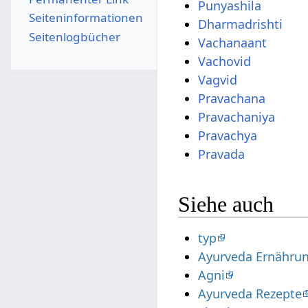
Punyashila
Seiten­­informationen
Dharmadrishti
Seitenlogbücher
Vachanaant
Vachovid
Vagvid
Pravachana
Pravachaniya
Pravachya
Pravada
Siehe auch
typ
Ayurveda Ernähru
Agni
Ayurveda Rezepte