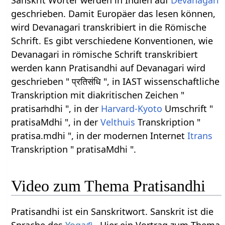
Sanskrit Wörter werden in Indien auf
Devanagari
geschrieben. Damit Europäer das lesen können,
wird Devanagari transkribiert in die Römische
Schrift. Es gibt verschiedene Konventionen, wie
Devanagari in römische Schrift transkribiert
werden kann Pratisandhi auf Devanagari wird
geschrieben " प्रतिसंधि ", in IAST wissenschaftliche
Transkription mit diakritischen Zeichen "
pratisaṁdhi ", in der
Harvard-Kyoto
Umschrift "
pratisaMdhi ", in der
Velthuis
Transkription "
pratisa.mdhi ", in der modernen Internet
Itrans
Transkription " pratisaMdhi ".
Video zum Thema Pratisandhi
Pratisandhi ist ein Sanskritwort. Sanskrit ist die
Sprache des
Yoga
. Hier ein Vortrag zum Thema