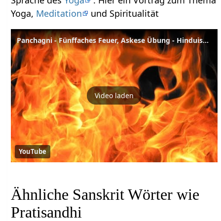
Yoga,
Meditation
und Spiritualität
Panchagni - Fünffaches Feuer, Askese Übung - Hinduismus Wörterbuch
Video laden
YouTube
Ähnliche Sanskrit Wörter wie
Pratisandhi