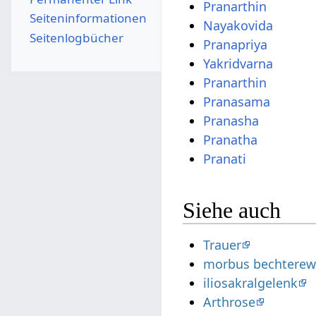
Pranarthin
Seiten­­informationen
Nayakovida
Seitenlogbücher
Pranapriya
Yakridvarna
Pranarthin
Pranasama
Pranasha
Pranatha
Pranati
Siehe auch
Trauer
morbus bechtere
iliosakralgelenk
Arthrose