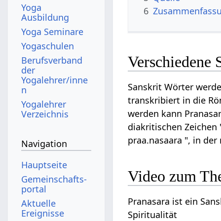
Yoga
6
Zusammenfassun
Ausbildung
Yoga Seminare
Yogaschulen
Verschiedene 
Berufsverband
der
Yogalehrer/inne
Sanskrit Wörter werde
n
transkribiert in die R
Yogalehrer
werden kann Pranasara 
Verzeichnis
diakritischen Zeichen 
praa.nasaara ", in de
Navigation
Hauptseite
Video zum Th
Gemeinschafts­
portal
Pranasara ist ein Sans
Aktuelle
Ereignisse
Spiritualität