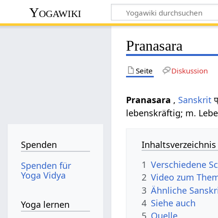
Yogawiki
Pranasara
Seite
Diskussion
Pranasara
,
Sanskrit
प
lebenskräftig; m. Lebe
Inhaltsverzeichnis
Spenden
1
Verschiedene Sc
Spenden für
Yoga Vidya
2
Video zum Them
3
Ähnliche Sanskr
4
Siehe auch
Yoga lernen
5
Quelle