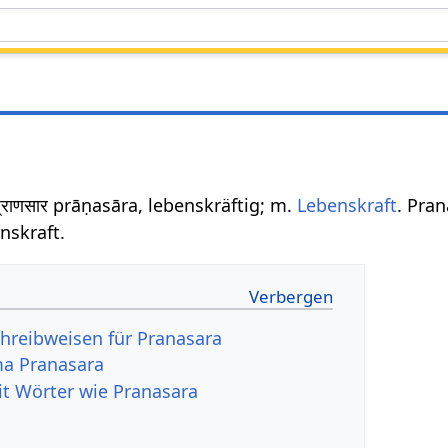
्राणसार prāṇasāra, lebenskräftig; m.
Lebenskraft
. Pra
nskraft.
hreibweisen für Pranasara
a Pranasara
it Wörter wie Pranasara