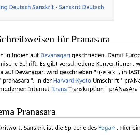
g Deutsch Sanskrit - Sanskrit Deutsch
Schreibweisen für Pranasara
n in Indien auf
Devanagari
geschrieben. Damit Europ
ömische Schrift. Es gibt verschiedene Konventionen, w
auf Devanagari wird geschrieben " प्राणसार ", in IAS
" prāṇasāra ", in der
Harvard-Kyoto
Umschrift " prANa
r modernen Internet
Itrans
Transkription " prANasAra 
ema Pranasara
kritwort. Sanskrit ist die Sprache des
Yoga
. Hier e