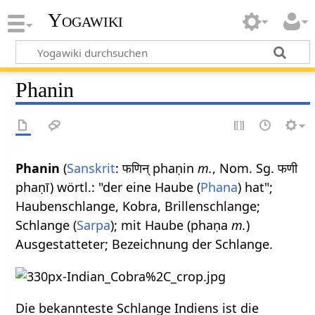
Yogawiki
Phanin
Phanin
(
Sanskrit
: फणिन् phaṇin
m.
, Nom. Sg. फणी
phaṇī) wörtl.: "der eine Haube (
Phana
) hat";
Haubenschlange, Kobra, Brillenschlange;
Schlange (
Sarpa
); mit Haube (phaṇa
m.
)
Ausgestatteter; Bezeichnung der Schlange.
Die bekannteste Schlange Indiens ist die