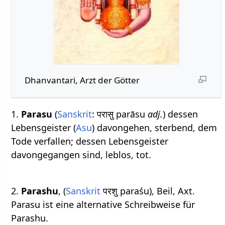
Dhanvantari, Arzt der Götter
1.
Parasu
(
Sanskrit
: परासु parāsu
adj.
) dessen
Lebensgeister (
Asu
) davongehen, sterbend, dem
Tode verfallen; dessen Lebensgeister
davongegangen sind, leblos, tot.
2.
Parashu
, (
Sanskrit
परशु paraśu), Beil, Axt.
Parasu ist eine alternative Schreibweise für
Parashu.