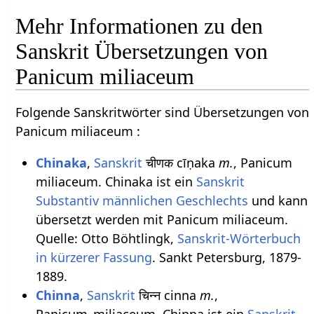
Mehr Informationen zu den
Sanskrit Übersetzungen von
Panicum miliaceum
Folgende Sanskritwörter sind Übersetzungen von
Panicum miliaceum :
Chinaka
,
Sanskrit
चीणक cīṇaka
m.
, Panicum
miliaceum. Chinaka ist ein
Sanskrit
Substantiv
männlichen
Geschlechts
und kann
übersetzt werden mit Panicum miliaceum.
Quelle: Otto Böhtlingk,
Sanskrit-Wörterbuch
in kürzerer Fassung
. Sankt Petersburg, 1879-
1889.
Chinna
,
Sanskrit
चिन्न cinna
m.
,
Panicum_miliaceum. Chinna ist ein
Sanskrit