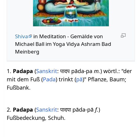
Shiva
in Meditation - Gemälde von
Michael Ball im Yoga Vidya Ashram Bad
Meinberg
1.
Padapa
(
Sanskrit
: पादप pāda-pa
m.
) wörtl.: "der
mit dem Fuß (
Pada
) trinkt (
pā
)" Pflanze, Baum;
Fußbank.
2.
Padapa
(
Sanskrit
: पादपा pāda-pā
f.
)
Fußbedeckung, Schuh.