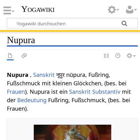
Yogawiki
Nupura
Nupura
,
Sanskrit
नूपुर nūpura, Fußring,
Fußschmuck mit kleinen Glöckchen, (bes. bei
Frauen
). Nupura ist ein
Sanskrit Substantiv
mit
der
Bedeutung
Fußring, Fußschmuck, (bes. bei
Frauen).