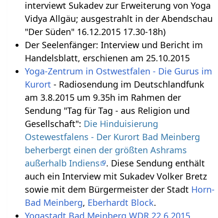
interviewt Sukadev zur Erweiterung von Yoga
Vidya Allgäu; ausgestrahlt in der Abendschau
"Der Süden" 16.12.2015 17.30-18h)
Der Seelenfänger: Interview und Bericht im
Handelsblatt, erschienen am 25.10.2015
Yoga-Zentrum in Ostwestfalen - Die Gurus im
Kurort
- Radiosendung im Deutschlandfunk
am 3.8.2015 um 9.35h im Rahmen der
Sendung "Tag für Tag - aus Religion und
Gesellschaft":
Die Hinduisierung
Ostewestfalens - Der Kurort Bad Meinberg
beherbergt einen der größten Ashrams
außerhalb Indiens
. Diese Sendung enthält
auch ein Interview mit Sukadev Volker Bretz
sowie mit dem Bürgermeister der Stadt
Horn-
Bad Meinberg
,
Eberhardt Block
.
Yogastadt Bad Meinberg WDR 22.6.2015
,