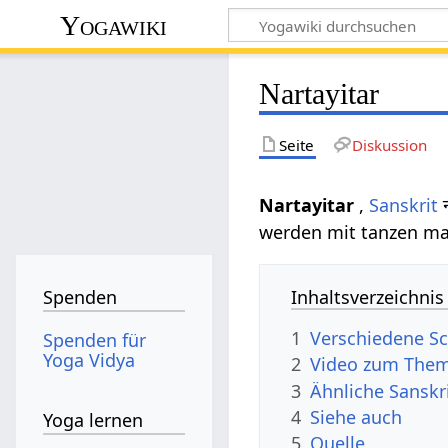
Yogawiki
Nartayitar
Seite
Diskussion
Nartayitar
,
Sanskrit
न
werden mit tanzen ma
Inhaltsverzeichnis
Spenden
1
Verschiedene Sc
Spenden für
Yoga Vidya
2
Video zum Them
3
Ähnliche Sanskr
4
Siehe auch
Yoga lernen
5
Quelle