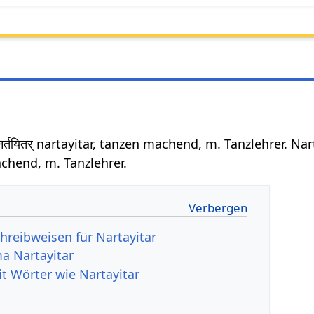
र्तयितर् nartayitar, tanzen machend, m. Tanzlehrer. Na
chend, m. Tanzlehrer.
hreibweisen für Nartayitar
a Nartayitar
it Wörter wie Nartayitar