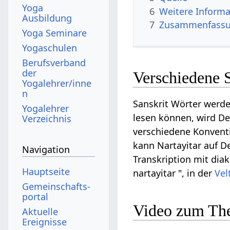
Yoga
6
Weitere Informa
Ausbildung
7
Zusammenfassun
Yoga Seminare
Yogaschulen
Berufsverband
der
Verschiedene S
Yogalehrer/inne
n
Sanskrit Wörter werde
Yogalehrer
lesen können, wird Dev
Verzeichnis
verschiedene Konventi
kann Nartayitar auf De
Navigation
Transkription mit diak
Hauptseite
nartayitar ", in der
Vel
Gemeinschafts­
portal
Video zum The
Aktuelle
Ereignisse