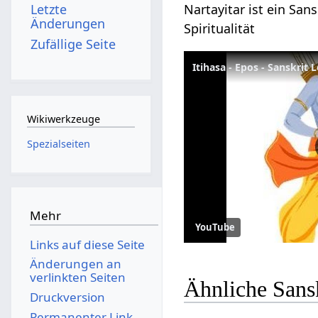
Nartayitar ist ein San
Letzte
Änderungen
Spiritualität
Zufällige Seite
Itihasa - Epos - Sanskrit 
Wikiwerkzeuge
Spezialseiten
Mehr
YouTube
Links auf diese Seite
Änderungen an
verlinkten Seiten
Ähnliche Sansk
Druckversion
Permanenter Link