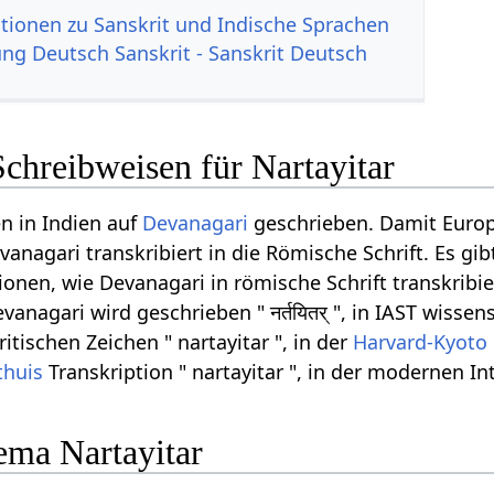
tionen zu Sanskrit und Indische Sprachen
g Deutsch Sanskrit - Sanskrit Deutsch
chreibweisen für Nartayitar
n in Indien auf
Devanagari
geschrieben. Damit Euro
anagari transkribiert in die Römische Schrift. Es gib
onen, wie Devanagari in römische Schrift transkribi
vanagari wird geschrieben " नर्तयितर् ", in IAST wissen
ritischen Zeichen " nartayitar ", in der
Harvard-Kyoto
thuis
Transkription " nartayitar ", in der modernen I
ma Nartayitar