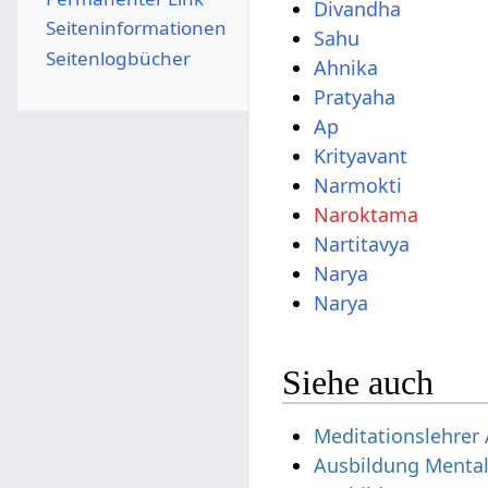
Divandha
Seiten­­informationen
Sahu
Seitenlogbücher
Ahnika
Pratyaha
Ap
Krityavant
Narmokti
Naroktama
Nartitavya
Narya
Narya
Siehe auch
Meditationslehrer
Ausbildung Mental