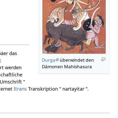
päer das
Durga
überwindet den
t
Dämonen Mahishasura
ert werden
schaftliche
Umschrift "
nternet
Itrans
Transkription " nartayitar ".