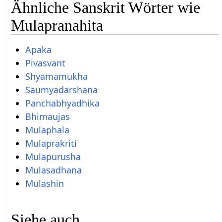
Ähnliche Sanskrit Wörter wie
Mulapranahita
Apaka
Pivasvant
Shyamamukha
Saumyadarshana
Panchabhyadhika
Bhimaujas
Mulaphala
Mulaprakriti
Mulapurusha
Mulasadhana
Mulashin
Siehe auch