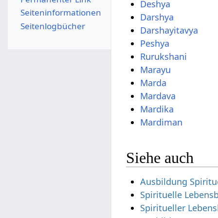
Deshya
Seiten­­informationen
Darshya
Seitenlogbücher
Darshayitavya
Peshya
Rurukshani
Marayu
Marda
Mardava
Mardika
Mardiman
Siehe auch
Ausbildung Spiritu
Spirituelle Leben
Spiritueller Leben