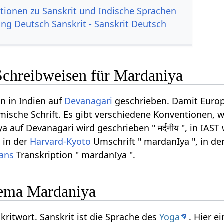
tionen zu Sanskrit und Indische Sprachen
g Deutsch Sanskrit - Sanskrit Deutsch
Schreibweisen für Mardaniya
n in Indien auf
Devanagari
geschrieben. Damit Europ
ömische Schrift. Es gibt verschiedene Konventionen, w
auf Devanagari wird geschrieben " मर्दनीय ", in IAST 
, in der
Harvard-Kyoto
Umschrift " mardanIya ", in de
rans
Transkription " mardanIya ".
ema Mardaniya
kritwort. Sanskrit ist die Sprache des
Yoga
. Hier e