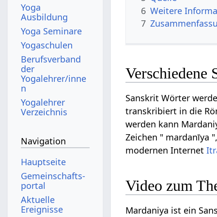
Yoga
6
Weitere Informa
Ausbildung
7
Zusammenfassun
Yoga Seminare
Yogaschulen
Berufsverband
der
Verschiedene 
Yogalehrer/inne
n
Sanskrit Wörter werde
Yogalehrer
transkribiert in die R
Verzeichnis
werden kann Mardaniya 
Zeichen " mardanīya "
Navigation
modernen Internet
It
Hauptseite
Gemeinschafts­
Video zum Th
portal
Aktuelle
Ereignisse
Mardaniya ist ein Sans