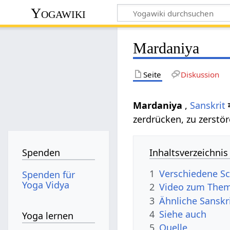
Yogawiki
Mardaniya
Seite
Diskussion
Mardaniya
,
Sanskrit
म
zerdrücken, zu zerstör
Inhaltsverzeichnis
Spenden
1
Verschiedene Sc
Spenden für
Yoga Vidya
2
Video zum The
3
Ähnliche Sanskr
4
Siehe auch
Yoga lernen
5
Quelle