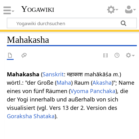
Yogawiki
Mahakasha
Mahakasha
(
Sanskrit
: महाकाश mahākāśa
m.
)
wörtl.: "der Große (
Maha
) Raum (
Akasha
)"; Name
eines von fünf Räumen (
Vyoma Panchaka
), die
der Yogi innerhalb und außerhalb von sich
visualisiert (vgl. Vers 13 der 2. Version des
Goraksha Shataka
).