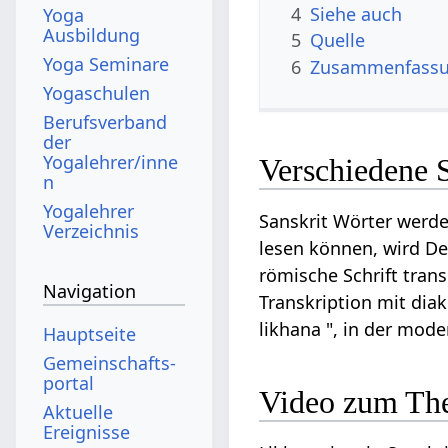
4
Siehe auch
Yoga
Ausbildung
5
Quelle
Yoga Seminare
6
Zusammenfassun
Yogaschulen
Berufsverband
der
Yogalehrer/inne
Verschiedene 
n
Yogalehrer
Sanskrit Wörter werde
Verzeichnis
lesen können, wird De
römische Schrift tran
Navigation
Transkription mit diak
likhana ", in der mod
Hauptseite
Gemeinschafts­
portal
Video zum Th
Aktuelle
Ereignisse