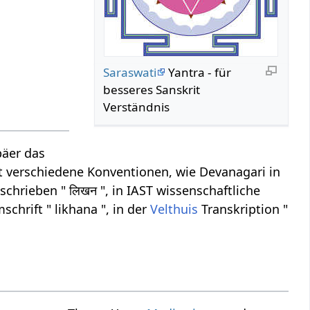
Saraswati
Yantra - für
besseres Sanskrit
Verständnis
päer das
ibt verschiedene Konventionen, wie Devanagari in
chrieben " लिखन ", in IAST wissenschaftliche
chrift " likhana ", in der
Velthuis
Transkription "