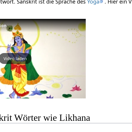
itwort. Sanskrit ist die Sprache des
Yoga
. Hier ein
ikon
Video laden
krit Wörter wie Likhana