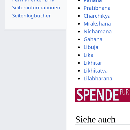
Panana
Seiten­­informationen
Pratibhana
Seitenlogbücher
Charchikya
Mrakshana
Nichamana
Gahana
Libuja
Lika
Likhitar
Likhitatva
Lilabharana
Siehe auch