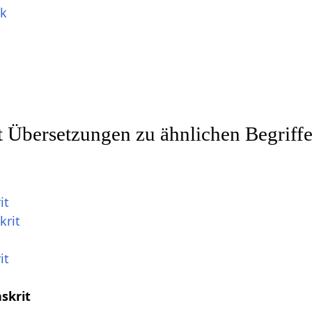
ik
t Übersetzungen zu ähnlichen Begriff
it
krit
it
skrit