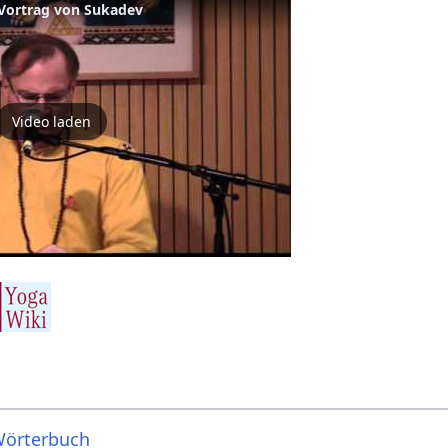
 Vortrag von Sukadev
Video laden
Wörterbuch