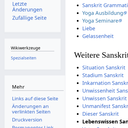
Letzte
Sanskrit Grammat
Änderungen
Yoga Ausbildung
Zufällige Seite
Yoga Seminare
Liebe
Gelassenheit
Wikiwerkzeuge
Weitere Sanskri
Spezialseiten
Situation Sanskrit
Stadium Sanskrit
Inkarnation Sanskr
Mehr
Unwissenheit Sans
Unwissen Sanskrit
Links auf diese Seite
Unmanifest Sanskr
Änderungen an
verlinkten Seiten
Dieser Sanskrit
Druckversion
Lebenswissen San
Permanenter Link