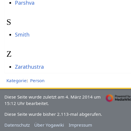
Parshva
S
Smith
Z
Zarathustra
Kategorie
:
Person
Diese Seite wurde zuletzt am 4. März 2014 um
15:12 Uhr bearbeitet.
Diese Seite wurde bisher 2.113-mal abgerufen.
Datenschutz
Über Yogawiki
Impressum