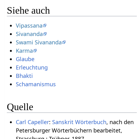
Siehe auch
Vipassana
Sivananda
Swami Sivananda
Karma
Glaube
Erleuchtung
Bhakti
Schamanismus
Quelle
Carl Capeller
:
Sanskrit Wörterbuch
, nach den
Petersburger Wörterbüchern bearbeitet,
Strassburg : Trübner, 1887