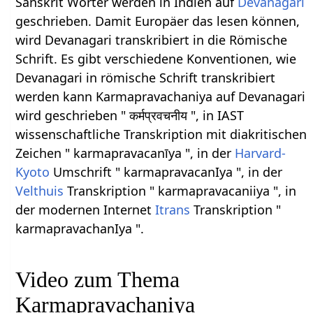
Sanskrit Wörter werden in Indien auf
Devanagari
geschrieben. Damit Europäer das lesen können,
wird Devanagari transkribiert in die Römische
Schrift. Es gibt verschiedene Konventionen, wie
Devanagari in römische Schrift transkribiert
werden kann Karmapravachaniya auf Devanagari
wird geschrieben " कर्मप्रवचनीय ", in IAST
wissenschaftliche Transkription mit diakritischen
Zeichen " karmapravacanīya ", in der
Harvard-
Kyoto
Umschrift " karmapravacanIya ", in der
Velthuis
Transkription " karmapravacaniiya ", in
der modernen Internet
Itrans
Transkription "
karmapravachanIya ".
Video zum Thema
Karmapravachaniya