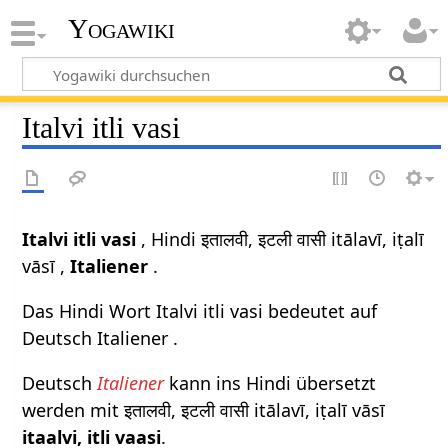
Yogawiki
Italvi itli vasi
Italvi itli vasi
, Hindi इतालवी, इटली वासी itālavī, iṭalī
vāsī ,
Italiener
.
Das Hindi Wort Italvi itli vasi bedeutet auf
Deutsch Italiener .
Deutsch
Italiener
kann ins Hindi übersetzt
werden mit इतालवी, इटली वासी itālavī, iṭalī vāsī
itaalvi, itli vaasi
.