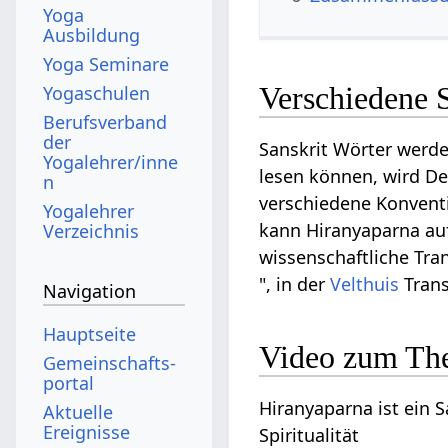
Yoga
Ausbildung
Yoga Seminare
Verschiedene 
Yogaschulen
Berufsverband
der
Sanskrit Wörter werde
Yogalehrer/inne
lesen können, wird Dev
n
verschiedene Konventi
Yogalehrer
kann Hiranyaparna auf 
Verzeichnis
wissenschaftliche Tran
", in der
Velthuis
Trans
Navigation
Hauptseite
Video zum Th
Gemeinschafts­
portal
Hiranyaparna ist ein S
Aktuelle
Ereignisse
Spiritualität