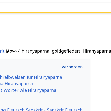
rit
हिरण्यपर्ण hiraṇyaparṇa, goldgefiedert. Hiranyaparn
hreibweisen für Hiranyaparna
a Hiranyaparna
it Wörter wie Hiranyaparna
g Deutsch Sanskrit - Sanskrit Deutsch