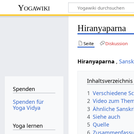
Yogawiki
Hiranyaparna
Seite
Diskussion
Hiranyaparna
,
Sansk
Inhaltsverzeichnis
Spenden
1
Verschiedene Sc
2
Video zum Them
Spenden für
Yoga Vidya
3
Ähnliche Sanskr
4
Siehe auch
5
Quelle
Yoga lernen
6
Zusammenfassun