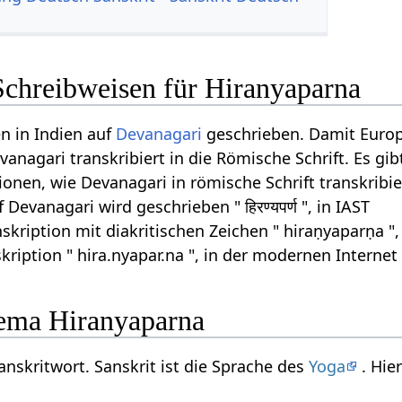
Schreibweisen für Hiranyaparna
n in Indien auf
Devanagari
geschrieben. Damit Euro
anagari transkribiert in die Römische Schrift. Es gib
onen, wie Devanagari in römische Schrift transkribi
Devanagari wird geschrieben " हिरण्यपर्ण ", in IAST
skription mit diakritischen Zeichen " hiraṇyaparṇa ",
kription " hira.nyapar.na ", in der modernen Interne
ema Hiranyaparna
anskritwort. Sanskrit ist die Sprache des
Yoga
. Hie