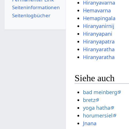
Hiranyavarna
Seiten­­informationen
Hemavarna
Seitenlogbücher
Hemapingala
Hiranyanirnij
Hiranyapani
Hiranyapatra
Hiranyaratha
Hiranyaratha
Siehe auch
bad meinberg
bretz
yoga hatha
horumersiel
Jnana