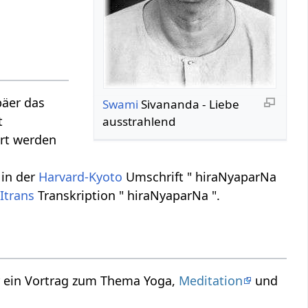
päer das
Swami
Sivananda - Liebe
t
ausstrahlend
ert werden
 in der
Harvard-Kyoto
Umschrift " hiraNyaparNa
t
Itrans
Transkription " hiraNyaparNa ".
r ein Vortrag zum Thema Yoga,
Meditation
und