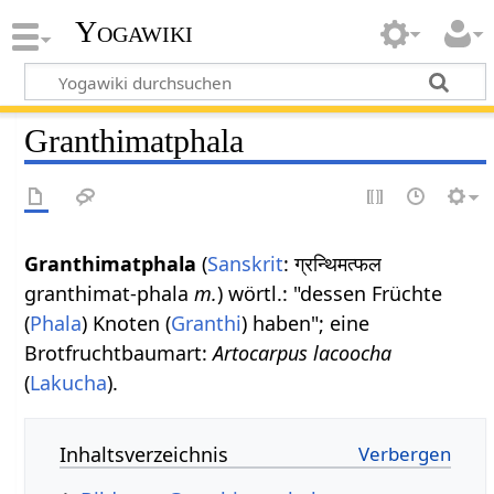
Yogawiki
Granthimatphala
Granthimatphala
(
Sanskrit
: ग्रन्थिमत्फल
granthimat-phala
m.
) wörtl.: "dessen Früchte
(
Phala
) Knoten (
Granthi
) haben"; eine
Brotfruchtbaumart:
Artocarpus lacoocha
(
Lakucha
).
Inhaltsverzeichnis