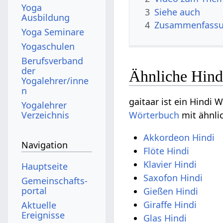
Yoga
3
Siehe auch
Ausbildung
4
Zusammenfass
Yoga Seminare
Yogaschulen
Berufsverband
der
Ähnliche Hind
Yogalehrer/inne
n
gaitaar ist ein Hindi 
Yogalehrer
Verzeichnis
Wörterbuch
mit ähnli
Akkordeon Hindi
Navigation
Flöte Hindi
Klavier Hindi
Hauptseite
Saxofon Hindi
Gemeinschafts­
portal
Gießen Hindi
Giraffe Hindi
Aktuelle
Ereignisse
Glas Hindi