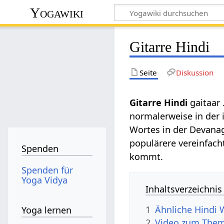
Yogawiki
Gitarre Hindi
Seite
Diskussion
Gitarre Hindi
gaitaar
normalerweise in der 
Wortes in der Devanag
populärere vereinfac
Spenden
kommt.
Spenden für
Yoga Vidya
Inhaltsverzeichnis
1
Ähnliche Hindi 
Yoga lernen
2
Video zum Them