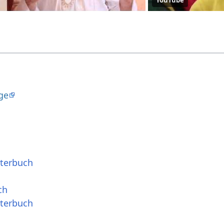
ge
rterbuch
ch
rterbuch