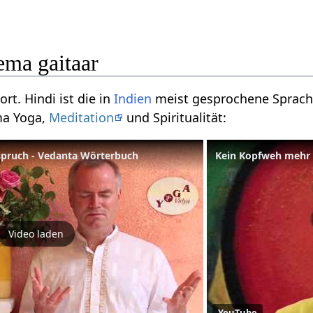
ma gaitaar
ort. Hindi ist die in
Indien
meist gesprochene Sprache
ma Yoga,
Meditation
und Spiritualität:
pruch - Vedanta Wörterbuch
Kein Kopfweh mehr 
Video laden
YouTube