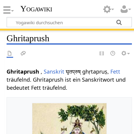
Yogawiki
Ghritaprush
Ghritaprush
,
Sanskrit
घृतप्रुष् ghṛtapruṣ,
Fett
träufelnd. Ghritaprush ist ein Sanskritwort und
bedeutet Fett träufelnd.