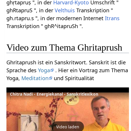
ghṛtapruṣ ", in der
Harvard-Kyoto
Umschrift "
ghRtapruS ", in der
Velthuis
Transkription "
gh.rtapru.s ", in der modernen Internet
Itrans
Transkription " ghR^itapruSh ".
Video zum Thema Ghritaprush
Ghritaprush ist ein Sanskritwort. Sanskrit ist die
Sprache des
Yoga
. Hier ein Vortrag zum Thema
Yoga,
Meditation
und Spiritualität
Chitra Nadi - Energiekanal - Sanskritlexikon
Video laden