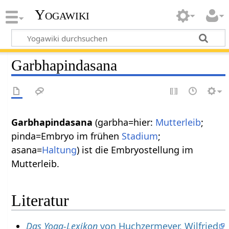
Yogawiki
Garbhapindasana
Garbhapindasana
(garbha=hier:
Mutterleib
;
pinda=Embryo im frühen
Stadium
;
asana=
Haltung
) ist die Embryostellung im
Mutterleib.
Literatur
Das Yoga-Lexikon
von Huchzermeyer, Wilfried