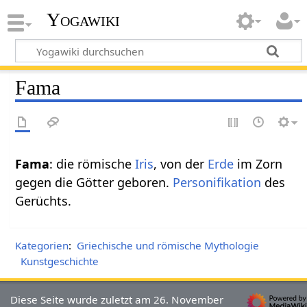
Yogawiki
Fama
Fama
: die römische
Iris
, von der
Erde
im Zorn
gegen die Götter geboren.
Personifikation
des
Gerüchts.
Kategorien
:
Griechische und römische Mythologie
Kunstgeschichte
Diese Seite wurde zuletzt am 26. November