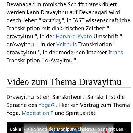
Devanagari in römische Schrift transkribiert
werden kann Dravayitnu auf Devanagari wird
geschrieben " द्रावयित्नु ", in IAST wissenschaftliche
Transkription mit diakritischen Zeichen "
drāvayitnu ", in der
Harvard-Kyoto
Umschrift "
drAvayitnu ", in der
Velthuis
Transkription "
draavayitnu ", in der modernen Internet
Itrans
Transkription " drAvayitnu ".
Video zum Thema Dravayitnu
Dravayitnu ist ein Sanskritwort. Sanskrit ist die
Sprache des
Yoga
. Hier ein Vortrag zum Thema
Yoga,
Meditation
und Spiritualität
Lakini - Die Shakti des Manipura Chakras - Sanskrit Lexikon