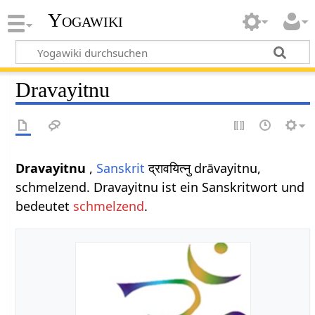
Yogawiki
Dravayitnu
Dravayitnu
,
Sanskrit
द्रावयित्नु drāvayitnu,
schmelzend. Dravayitnu ist ein Sanskritwort und
bedeutet
schmelzend
.