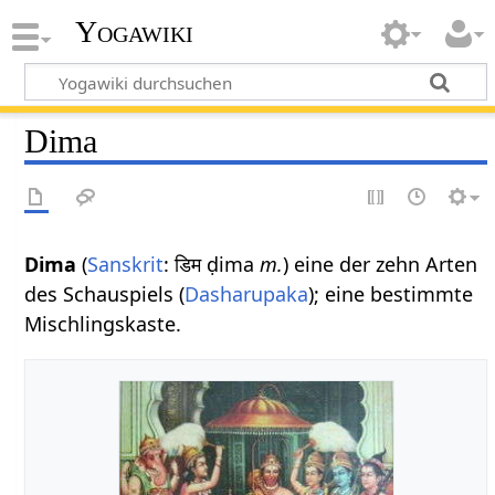
Yogawiki
Dima
Dima
(
Sanskrit
: डिम ḍima
m.
) eine der zehn Arten
des Schauspiels (
Dasharupaka
); eine bestimmte
Mischlingskaste.